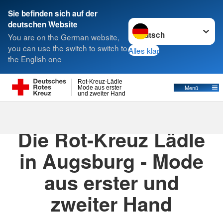
< style < style< style< style
Sie befinden sich auf der
Sprache wechseln zu
deutschen Website
Suche
You are on the German website,
you can use the switch to switch to
Alles klar
the English one
Rot-Kreuz-Lädle
Menü
Mode aus erster
und zweiter Hand
Die Rot-Kreuz Lädle
in Augsburg - Mode
aus erster und
zweiter Hand