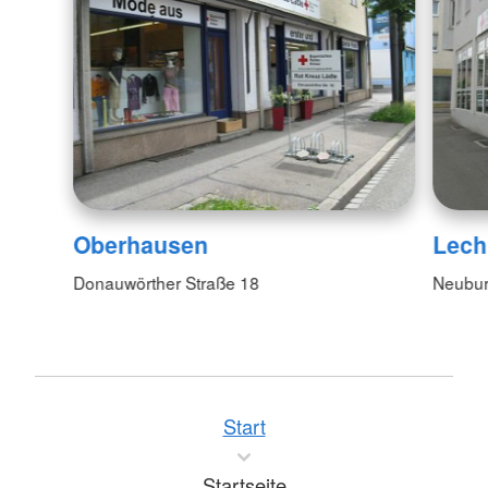
Oberhausen
Lech
Donauwörther Straße 18
Neubur
Start
Startseite