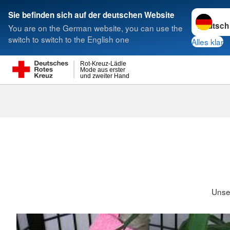
< style < style< style< style
Sprache w
Sie befinden sich auf der deutschen Website
You are on the German website, you can use the
Suche
switch to switch to the English one
Alles klar
Rot-Kreuz-Lädle
Mode aus erster
und zweiter Hand
Unsere Philo
Unse